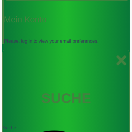
Mein Konto
Please, log in to view your email preferences.
SUCHE
Suche