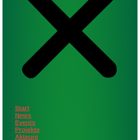
Start
News
Events
Projekte
Akteure