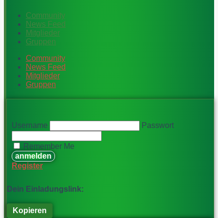
Community
News Feed
Mitglieder
Gruppen
Community
News Feed
Mitglieder
Gruppen
Username
Passwort
Remember Me
Register
Dein Einladungslink:
Kopieren