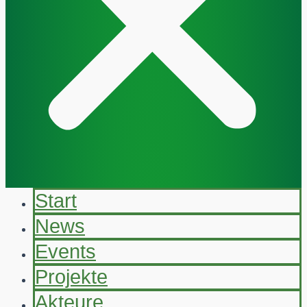
Start
News
Events
Projekte
Akteure