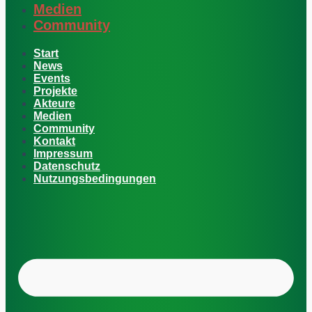
Medien
Community
Start
News
Events
Projekte
Akteure
Medien
Community
Kontakt
Impressum
Datenschutz
Nutzungsbedingungen