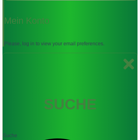
Mein Konto
Please, log in to view your email preferences.
SUCHE
Suche