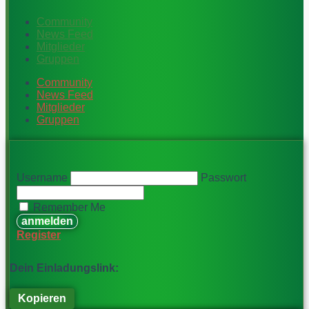
Community
News Feed
Mitglieder
Gruppen
Community
News Feed
Mitglieder
Gruppen
Username
Passwort
Remember Me
Register
Dein Einladungslink:
Kopieren