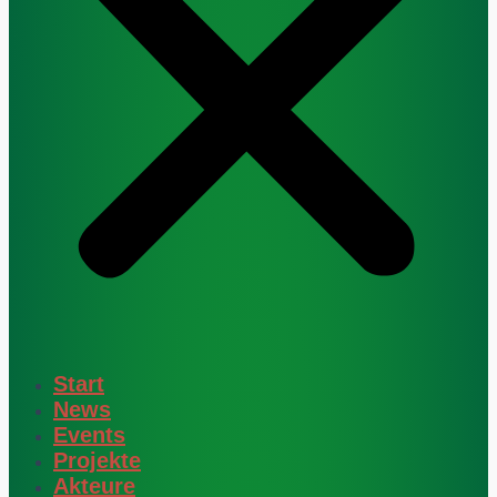
Start
News
Events
Projekte
Akteure