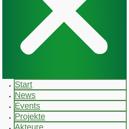
Start
News
Events
Projekte
Akteure