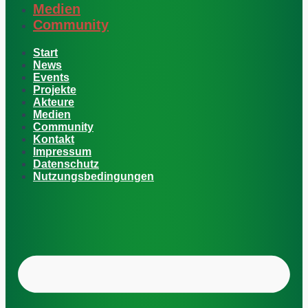
Medien
Community
Start
News
Events
Projekte
Akteure
Medien
Community
Kontakt
Impressum
Datenschutz
Nutzungsbedingungen